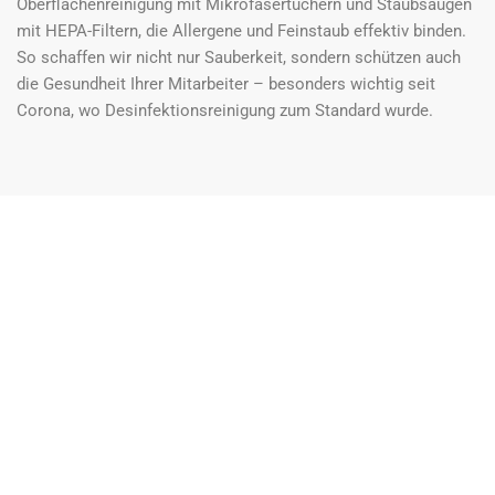
Oberflächenreinigung mit Mikrofasertüchern und Staubsaugen
mit HEPA-Filtern, die Allergene und Feinstaub effektiv binden.
So schaffen wir nicht nur Sauberkeit, sondern schützen auch
die Gesundheit Ihrer Mitarbeiter – besonders wichtig seit
Corona, wo Desinfektionsreinigung zum Standard wurde.
Unsere umfassenden
Reinigungsleistungen für Büros in
Kreuzberg
Als erfahrene Reinigungsfirma Kreuzberg decken wir alles ab,
was ein modernes Büro braucht. Von der täglichen
Bodenreinigung über Staubwischen bis hin zur
Müllentsorgung – wir übernehmen die Routineaufgaben,
damit Sie sich auf Ihr Kerngeschäft konzentrieren können. In