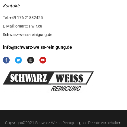
Kontakt:
Tel: +49 176 21832425
E-Mail: omar@s-w-r.eu
Schwarz-weiss-reinigung.de
Info@schwarz-weiss-reinigung.de
F
T
I
Y
a
w
n
o
c
i
s
u
e
t
t
t
b
t
a
u
o
e
g
b
o
r
r
e
k
a
-
m
f
Copyright©2021 Schwarz Weiss Reinigung, alle Rechte vorbehalten.