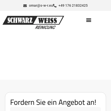
Zum
omar@s-w-r.eu
+49 176 21832425
Inhalt
springen
Büroreinigung Kreuzberg – Professionelle Reinigung
für saubere Büros in SO36
Home
Büroreinigung Kreuzberg
Fordern Sie ein Angebot an!